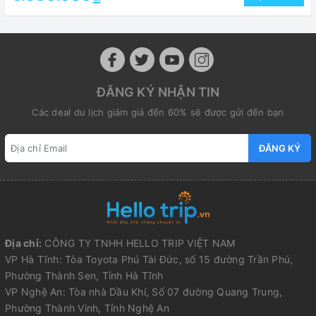
ĐĂNG KÝ NHẬN TIN
Các deal du lịch giảm giá đến 60% sẽ được gửi đến bạn
ĐĂNG KÝ
Địa chỉ:
CÔNG TY TNHH HELLO TRIP VIỆT NAM
VP Hà Tĩnh: Tòa Toyota Phú Tài Đức, số 15 đường Trần Phú,
Phường Thành Sen, Tỉnh Hà Tĩnh
VP Nghệ An: Tòa nhà Dầu Khí, Số 07 đường Quang Trung,
Phường Thành Vinh, Tỉnh Nghệ An