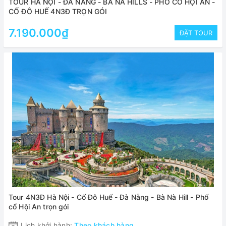
TOUR HÀ NỘI - ĐÀ NẴNG - BÀ NÀ HILLS - PHỐ CỔ HỘI AN -
CỐ ĐÔ HUẾ 4N3Đ TRỌN GÓI
7.190.000₫
ĐẶT TOUR
Tour 4N3Đ Hà Nội - Cố Đô Huế - Đà Nẵng - Bà Nà Hill - Phố
cổ Hội An trọn gói
Lịch khởi hành:
Theo khách hàng