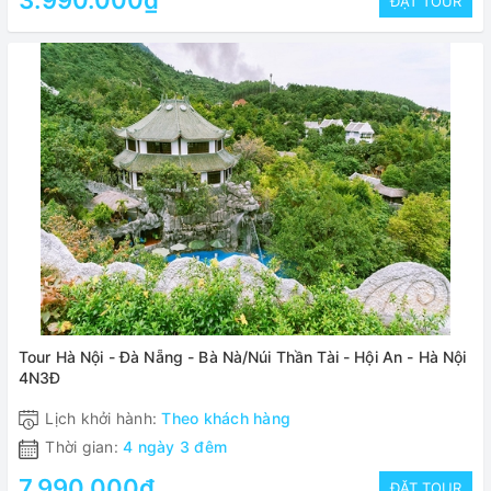
3.990.000₫
ĐẶT TOUR
Tour Hà Nội - Đà Nẵng - Bà Nà/Núi Thần Tài - Hội An - Hà Nội
4N3Đ
Lịch khởi hành:
Theo khách hàng
Thời gian:
4 ngày 3 đêm
7.990.000₫
ĐẶT TOUR