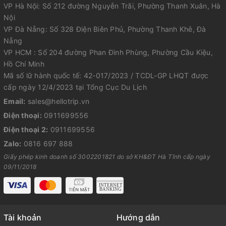
VP Hà Nội: Số 212 đường Nguyễn Trãi, Phường Thanh Xuân, Hà
Nội
VP Đà Nẵng: Số 328 Điện Biên Phủ, Phường Thanh Khê, Đà
Nẵng
VP HCM : Số 204 đường Phan Đình Phùng, Phường Cầu Kiệu,
Hồ Chí Minh
Mã số lữ hành quốc tế: 42-017/2023 / TCDL-GP LHQT được
cấp ngày 12/4/2023 tại Tổng Cục Du Lịch
Email:
sales@hellotrip.vn
Điện thoại:
0911699556
Điện thoại 2:
0911699556
Zalo:
0816 697 888
Giấy phép kinh doanh số 3002201821 do sở KH&ĐT Hà Tĩnh cấp ngày
09/11/2018
Tài khoản
Hướng dẫn