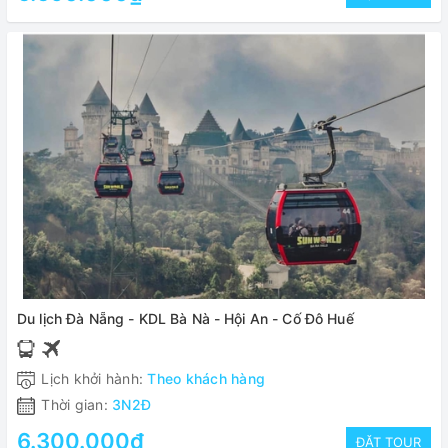
Du lịch Đà Nẵng - KDL Bà Nà - Hội An - Cố Đô Huế
Lịch khởi hành:
Theo khách hàng
Thời gian:
3N2Đ
6.300.000₫
ĐẶT TOUR