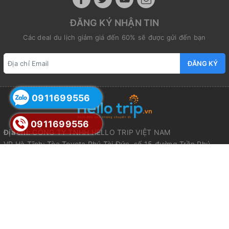
ĐĂNG KÝ NHẬN TIN
Các deal du lịch giảm giá đến 60% sẽ được gửi đến bạn
ĐĂNG KÝ
0911699556
0911699556
Địa chỉ:
CÔNG TY TNHH HELLO TRIP VIỆT NAM
VP Hà Tĩnh: Tòa Toyota Phú Tài Đức, số 15 đường Trần Phú,
Phường Thành Sen, Tỉnh Hà Tĩnh
VP Nghệ An: Tòa nhà Dầu Khí, Số 07 đường Quang Trung,
Phường Thành Vinh, Tỉnh Nghệ An
VP Hà Nội: Số 212 đường Nguyễn Trãi, Phường Thanh Xuân, Hà
Nội
VP Đà Nẵng: Số 328 Điện Biên Phủ, Phường Thanh Khê, Đà
Nẵng