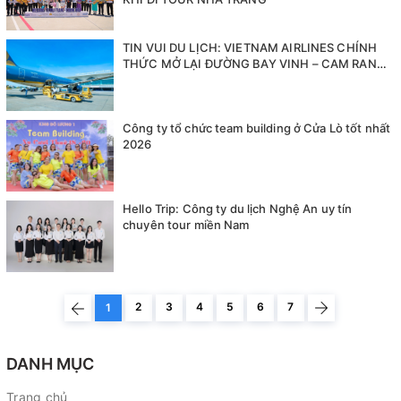
TIN VUI DU LỊCH: VIETNAM AIRLINES CHÍNH
THỨC MỞ LẠI ĐƯỜNG BAY VINH – CAM RANH
TỪ 01/07/2026
Công ty tổ chức team building ở Cửa Lò tốt nhất
2026
Hello Trip: Công ty du lịch Nghệ An uy tín
chuyên tour miền Nam
2
3
4
5
6
7
1
DANH MỤC
Trang chủ