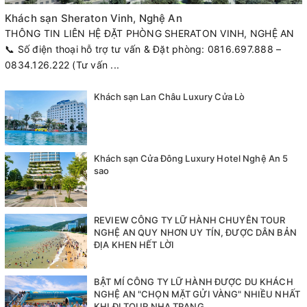
Khách sạn Sheraton Vinh, Nghệ An
THÔNG TIN LIÊN HỆ ĐẶT PHÒNG SHERATON VINH, NGHỆ AN
📞 Số điện thoại hỗ trợ tư vấn & Đặt phòng: 0816.697.888 –
0834.126.222 (Tư vấn ...
Khách sạn Lan Châu Luxury Cửa Lò
Khách sạn Cửa Đông Luxury Hotel Nghệ An 5
sao
REVIEW CÔNG TY LỮ HÀNH CHUYÊN TOUR
NGHỆ AN QUY NHƠN UY TÍN, ĐƯỢC DÂN BẢN
ĐỊA KHEN HẾT LỜI
BẬT MÍ CÔNG TY LỮ HÀNH ĐƯỢC DU KHÁCH
NGHỆ AN "CHỌN MẶT GỬI VÀNG" NHIỀU NHẤT
KHI ĐI TOUR NHA TRANG