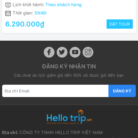
Lịch khởi hành:
Theo khách hàng
Thời gian:
5N4Đ
6.290.000₫
ĐẶT TOUR
ĐĂNG KÝ NHẬN TIN
Các deal du lịch giảm giá đến 60% sẽ được gửi đến bạn
ĐĂNG KÝ
Địa chỉ:
CÔNG TY TNHH HELLO TRIP VIỆT NAM