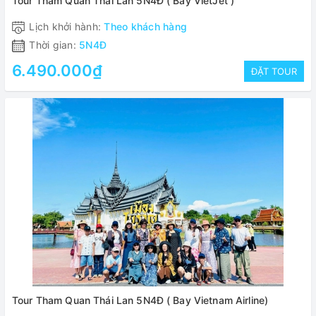
Tour Tham Quan Thái Lan 5N4Đ ( Bay VietJet )
Lịch khởi hành:
Theo khách hàng
Thời gian:
5N4Đ
6.490.000₫
ĐẶT TOUR
Tour Tham Quan Thái Lan 5N4Đ ( Bay Vietnam Airline)