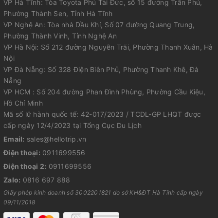
VP Hà Tĩnh: Tòa Toyota Phú Tài Đức, số 15 đường Trần Phú,
Phường Thành Sen, Tỉnh Hà Tĩnh
VP Nghệ An: Tòa nhà Dầu Khí, Số 07 đường Quang Trung,
Phường Thành Vinh, Tỉnh Nghệ An
VP Hà Nội: Số 212 đường Nguyễn Trãi, Phường Thanh Xuân, Hà
Nội
VP Đà Nẵng: Số 328 Điện Biên Phủ, Phường Thanh Khê, Đà
Nẵng
VP HCM : Số 204 đường Phan Đình Phùng, Phường Cầu Kiệu,
Hồ Chí Minh
Mã số lữ hành quốc tế: 42-017/2023 / TCDL-GP LHQT được
cấp ngày 12/4/2023 tại Tổng Cục Du Lịch
Email:
sales@hellotrip.vn
Điện thoại:
0911699556
Điện thoại 2:
0911699556
Zalo:
0816 697 888
Giấy phép kinh doanh số 3002201821 do sở KH&ĐT Hà Tĩnh cấp ngày
09/11/2018