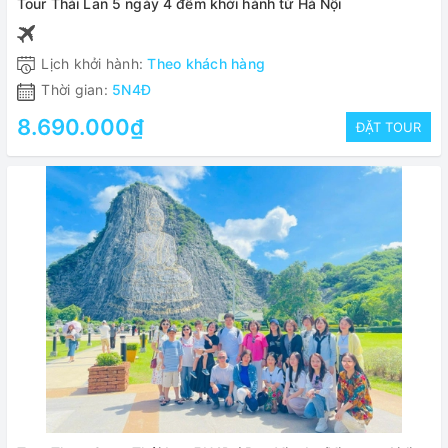
Tour Thái Lan 5 ngày 4 đêm khởi hành từ Hà Nội
Lịch khởi hành:
Theo khách hàng
Thời gian:
5N4Đ
8.690.000₫
ĐẶT TOUR