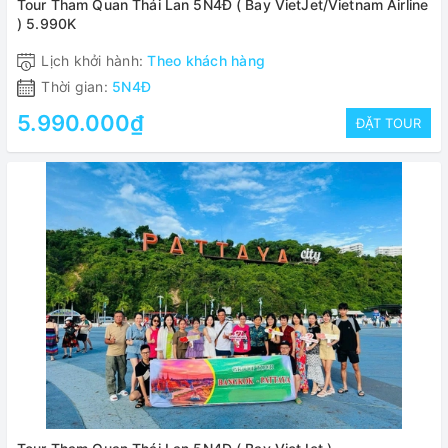
Tour Tham Quan Thái Lan 5N4Đ ( Bay VietJet/Vietnam Airline
) 5.990K
Lịch khởi hành:
Theo khách hàng
Thời gian:
5N4Đ
5.990.000₫
ĐẶT TOUR