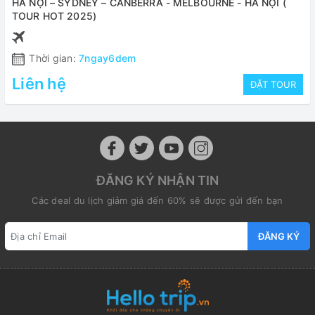
HÀ NỘI – SYDNEY – CANBERRA - MELBOURNE - HÀ NỘI (
TOUR HOT 2025)
Thời gian:
7ngay6dem
Liên hệ
ĐẶT TOUR
ĐĂNG KÝ NHẬN TIN
Các deal du lịch giảm giá đến 60% sẽ được gửi đến bạn
ĐĂNG KÝ