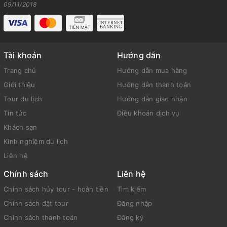
09/11/2018
Tài khoản
Hướng dẫn
Trang chủ
Hướng dẫn mua hàng
Giới thiệu
Hướng dẫn thanh toán
Tour du lịch
Hướng dẫn giao nhận
Tin tức
Điều khoản dịch vụ
Khách sạn
Kinh nghiệm du lịch
Liên hệ
Chính sách
Liên hệ
Chính sách hủy tour - hoàn tiền
Tìm kiếm
Chính sách đặt tour
Đăng nhập
Chính sách thanh toán
Đăng ký