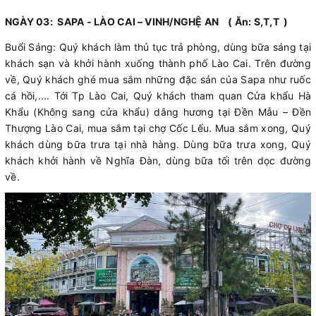
NGÀY 03: SAPA - LÀO CAI – VINH/NGHỆ AN ( Ăn: S,T,T )
Buổi Sáng: Quý khách làm thủ tục trả phòng, dùng bữa sáng tại
khách sạn và khởi hành xuống thành phố Lào Cai. Trên đường
về, Quý khách ghé mua sắm những đặc sản của Sapa như ruốc
cá hồi,.... Tới Tp Lào Cai, Quý khách tham quan Cửa khẩu Hà
Khẩu (Không sang cửa khẩu) dâng hương tại Đền Mẫu – Đền
Thượng Lào Cai, mua sắm tại chợ Cốc Lếu. Mua sắm xong, Quý
khách dùng bữa trưa tại nhà hàng. Dùng bữa trưa xong, Quý
khách khởi hành về Nghĩa Đàn, dùng bữa tối trên dọc đường
về.