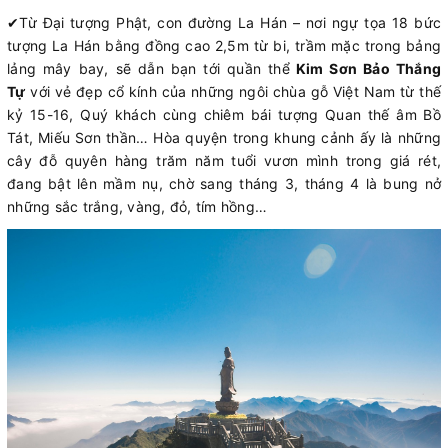
✔
Từ Đại tượng Phật, con đường La Hán – nơi ngự tọa 18 bức
tượng La Hán bằng đồng cao 2,5m từ bi, trầm mặc trong bảng
lảng mây bay, sẽ dẫn bạn tới quần thể
Kim Sơn Bảo Thắng
Tự
với vẻ đẹp cổ kính của những ngôi chùa gỗ Việt Nam từ thế
kỷ 15-16, Quý khách cùng chiêm bái tượng Quan thế âm Bồ
Tát, Miếu Sơn thần… Hòa quyện trong khung cảnh ấy là những
cây đỗ quyên hàng trăm năm tuổi vươn mình trong giá rét,
đang bật lên mầm nụ, chờ sang tháng 3, tháng 4 là bung nở
những sắc trắng, vàng, đỏ, tím hồng…