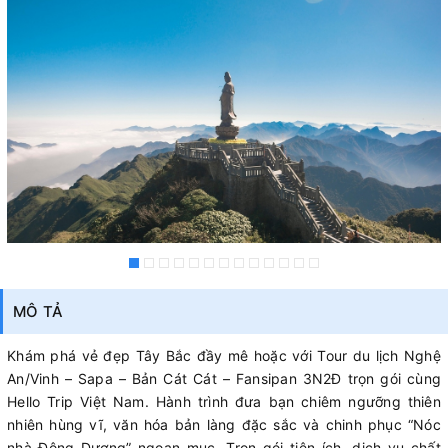
MÔ TẢ
Khám phá vẻ đẹp Tây Bắc đầy mê hoặc với Tour du lịch Nghệ
An/Vinh – Sapa – Bản Cát Cát – Fansipan 3N2Đ trọn gói cùng
Hello Trip Việt Nam. Hành trình đưa bạn chiêm ngưỡng thiên
nhiên hùng vĩ, văn hóa bản làng đặc sắc và chinh phục “Nóc
nhà Đông Dương” ngoạn mục. Trọn gói tiện ích, dịch vụ chất