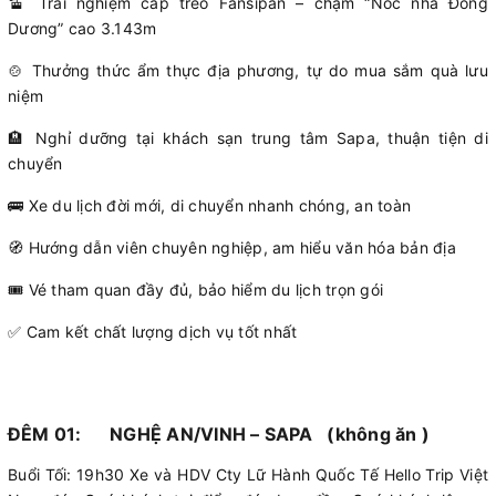
🚡 Trải nghiệm cáp treo Fansipan – chạm “Nóc nhà Đông
Dương” cao 3.143m
🍲 Thưởng thức ẩm thực địa phương, tự do mua sắm quà lưu
niệm
🏨 Nghỉ dưỡng tại khách sạn trung tâm Sapa, thuận tiện di
chuyển
🚌 Xe du lịch đời mới, di chuyển nhanh chóng, an toàn
🧭 Hướng dẫn viên chuyên nghiệp, am hiểu văn hóa bản địa
🎟 Vé tham quan đầy đủ, bảo hiểm du lịch trọn gói
✅ Cam kết chất lượng dịch vụ tốt nhất
ĐÊM 01: NGHỆ AN/VINH – SAPA (không ăn )
Buổi Tối: 19h30 Xe và HDV Cty Lữ Hành Quốc Tế Hello Trip Việt