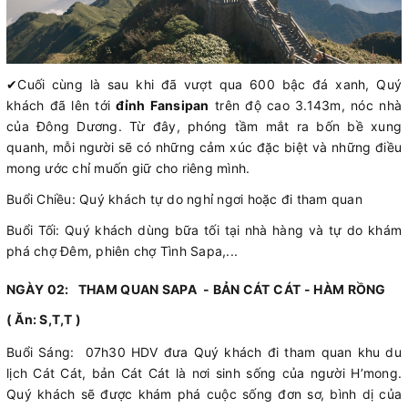
✔
Cuối cùng là sau khi đã vượt qua 600 bậc đá xanh, Quý
khách đã lên tới
đỉnh Fansipan
trên độ cao 3.143m, nóc nhà
của Đông Dương. Từ đây, phóng tầm mắt ra bốn bề xung
quanh, mỗi người sẽ có những cảm xúc đặc biệt và những điều
mong ước chỉ muốn giữ cho riêng mình.
Buổi Chiều: Quý khách tự do nghỉ ngơi hoặc đi tham quan
Buổi Tối: Quý khách dùng bữa tối tại nhà hàng và tự do khám
phá chợ Đêm, phiên chợ Tình Sapa,...
NGÀY 02: THAM QUAN SAPA - BẢN CÁT CÁT - HÀM RỒNG
( Ăn: S,T,T )
Buổi Sáng: 07h30 HDV đưa Quý khách đi tham quan khu du
lịch Cát Cát, bản Cát Cát là nơi sinh sống của người H’mong.
Quý khách sẽ được khám phá cuộc sống đơn sơ, bình dị của