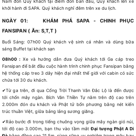
Nam đón Quý khách tại điểm đón ban đầu, Quý khách lên xe
khởi hành đi SAPA. Quý khách nghỉ đêm trên xe du lịch.
NGÀY 01: KHÁM PHÁ SAPA - CHINH PHỤC
FANSIPAN ( Ăn: S,T,T )
Buổi Sáng: 07h00 Quý khách vệ sinh cá nhân và dùng bữa
sáng Buffet tại khách sạn
08h00 :
Xe và hướng dẫn đưa Quý khách tới Ga cáp treo
Fansipan để bắt đầu cuộc hành trình chinh phục Fansipan bằng
hệ thống cáp treo 3 dây hiện đại nhất thế giới với cabin có sức
chứa tới 30 du khách.
✔
Từ ga trên, đi qua Cổng Trời Thanh Vân Đắc Lộ là đến được
tới chốn mây ngàn. Bích Vân Thiền Tự nằm trên độ cao trên
2.000m đón du khách và Phật tử bốn phương bằng nét kiến
trúc thuần Việt, giữa bảng lảng sương giăng.
✔
Rảo bước đi trong tiếng chuông vọng giữa mây ngàn gió núi,
tới độ cao 3.000m, bạn thu vào tầm mắt
Đại tượng Phật A Di
Đà
bằng đồng cao 21,5m, sừng sững uy nghiêm trong mây bay