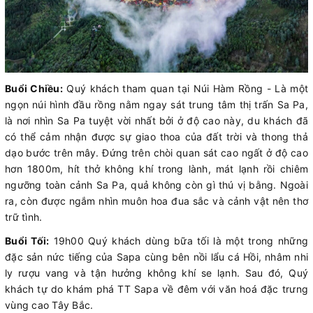
Buổi Chiều:
Quý khách tham quan tại Núi Hàm Rồng - Là một
ngọn núi hình đầu rồng nằm ngay sát trung tâm thị trấn Sa Pa,
là nơi nhìn Sa Pa tuyệt vời nhất bởi ở độ cao này, du khách đã
có thể cảm nhận được sự giao thoa của đất trời và thong thả
dạo bước trên mây. Đứng trên chòi quan sát cao ngất ở độ cao
hơn 1800m, hít thở không khí trong lành, mát lạnh rồi chiêm
ngưỡng toàn cảnh Sa Pa, quả không còn gì thú vị bằng. Ngoài
ra, còn được ngắm nhìn muôn hoa đua sắc và cảnh vật nên thơ
trữ tình.
Buổi Tối:
19h00 Quý khách dùng bữa tối là một trong những
đặc sản nức tiếng của Sapa cùng bên nồi lẩu cá Hồi, nhâm nhi
ly rượu vang và tận hưởng không khí se lạnh. Sau đó, Quý
khách tự do khám phá TT Sapa về đêm với văn hoá đặc trưng
vùng cao Tây Bắc.