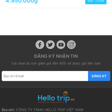
4.950.000₫
ĐẶT TOUR
ĐĂNG KÝ NHẬN TIN
Các deal du lịch giảm giá đến 60% sẽ được gửi đến bạn
ĐĂNG KÝ
Địa chỉ:
CÔNG TY TNHH HELLO TRIP VIỆT NAM