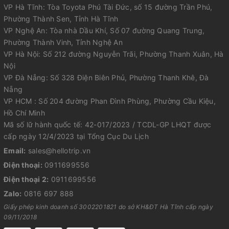
VP Hà Tĩnh: Tòa Toyota Phú Tài Đức, số 15 đường Trần Phú,
Phường Thành Sen, Tỉnh Hà Tĩnh
VP Nghệ An: Tòa nhà Dầu Khí, Số 07 đường Quang Trung,
Phường Thành Vinh, Tỉnh Nghệ An
VP Hà Nội: Số 212 đường Nguyễn Trãi, Phường Thanh Xuân, Hà
Nội
VP Đà Nẵng: Số 328 Điện Biên Phủ, Phường Thanh Khê, Đà
Nẵng
VP HCM : Số 204 đường Phan Đình Phùng, Phường Cầu Kiệu,
Hồ Chí Minh
Mã số lữ hành quốc tế: 42-017/2023 / TCDL-GP LHQT được
cấp ngày 12/4/2023 tại Tổng Cục Du Lịch
Email:
sales@hellotrip.vn
Điện thoại:
0911699556
Điện thoại 2:
0911699556
Zalo:
0816 697 888
Giấy phép kinh doanh số 3002201821 do sở KH&ĐT Hà Tĩnh cấp ngày
09/11/2018