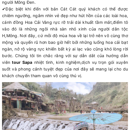
người Mông Đen.
✔
Đặc biệt khi đến với bản Cát Cát quý khách có thể được
chiêm ngưỡng, ngắm nhìn vẻ đẹp như hút hồn của các loài hoa,
cánh đồng Hoa Cải Vàng rực rỡ trải dài khuất tầm mắt,điểm tô
vào đó là những ngôi nhà sàn nhỏ xinh của người dân tộc
H,Mông. Nơi đây, cứ mỗi độ mùa hoa về lại trở nên vô cùng thơ
mộng và quyến rũ hơn bao giờ hết bởi những luống hoa cải bạt
ngàn, nở rộ vàng rực khiến bất kỳ ai lạc vào cũng khó lòng rời
bước. Chúng tôi tin chắc rằng với sự dẫn dắt của hướng dẫn
viên
tour Sapa
nhiệt tình, kinh nghiệm,dịch vụ trọn gói xuyên
suốt và phong cảnh tuyệt đẹp của nơi đây sẽ mang lại cho du
khách chuyến tham quan vô cùng thú vị.