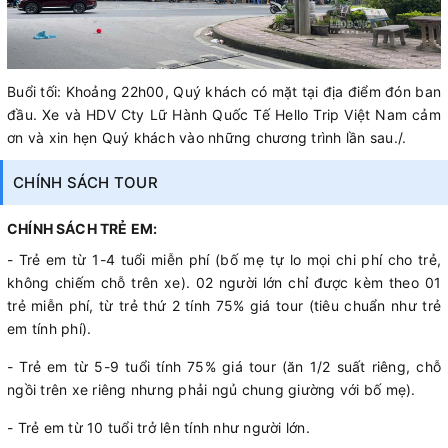
Buổi tối: Khoảng 22h00, Quý khách có mặt tại địa điểm đón ban
đầu. Xe và HDV Cty Lữ Hành Quốc Tế Hello Trip Việt Nam cảm
ơn và xin hẹn Quý khách vào những chương trình lần sau./.
CHÍNH SÁCH TOUR
CHÍNH SÁCH TRẺ EM:
- Trẻ em từ 1-4 tuổi miễn phí (bố mẹ tự lo mọi chi phí cho trẻ,
không chiếm chỗ trên xe). 02 người lớn chỉ được kèm theo 01
trẻ miễn phí, từ trẻ thứ 2 tính 75% giá tour (tiêu chuẩn như trẻ
em tính phí).
- Trẻ em từ 5-9 tuổi tính 75% giá tour (ăn 1/2 suất riêng, chỗ
ngồi trên xe riêng nhưng phải ngủ chung giường với bố mẹ).
- Trẻ em từ 10 tuổi trở lên tính như người lớn.