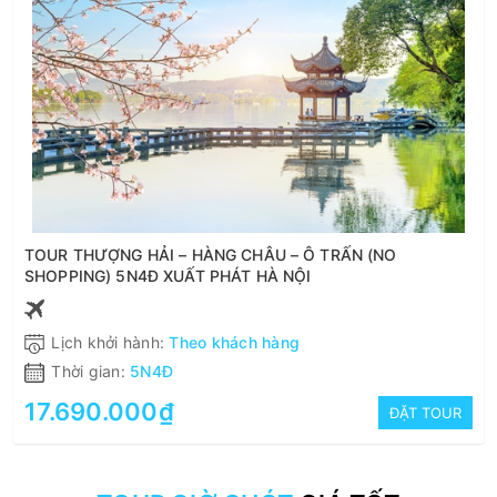
TOUR THƯỢNG HẢI – HÀNG CHÂU – Ô TRẤN (NO
SHOPPING) 5N4Đ XUẤT PHÁT HÀ NỘI
Lịch khởi hành:
Theo khách hàng
Thời gian:
5N4Đ
17.690.000₫
ĐẶT TOUR