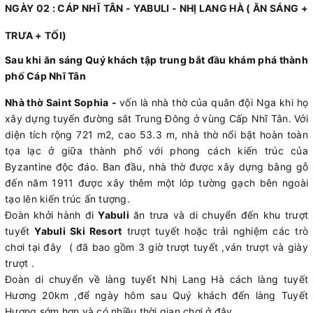
NGÀY 02 : CÁP NHĨ TÂN - YABULI - NHỊ LANG HÀ ( ĂN SÁNG +
TRƯA + TỐI)
Sau khi ăn sáng Quý khách tập trung bắt đầu khám phá thành
phố Cáp Nhĩ Tân
Nhà thờ Saint Sophia
-
vốn là nhà thờ của quân đội Nga khi họ
xây dựng tuyến đường sắt Trung Đông ở vùng Cấp Nhĩ Tân. Với
diện tích rộng 721 m2, cao 53.3 m, nhà thờ nổi bật hoàn toàn
tọa lạc ở giữa thành phố với phong cách kiến trúc của
Byzantine độc đáo. Ban đầu, nhà thờ được xây dựng bằng gỗ
đến năm 1911 được xây thêm một lớp tường gạch bên ngoài
tạo lên kiến trúc ấn tượng.
Đoàn khởi hành đi
Yabuli
ăn trưa và di chuyển đến khu trượt
tuyết
Yabuli Ski Resort
trượt tuyết hoặc trải nghiệm các trò
chơi tại đây ( đã bao gồm 3 giờ trượt tuyết ,ván trượt và giày
trượt .
Đoàn di chuyển về làng tuyết Nhị Lang Hà cách làng tuyết
Hương 20km ,để ngày hôm sau Quý khách đến làng Tuyết
Hương sớm hơn và có nhiều thời gian chơi ở đây.