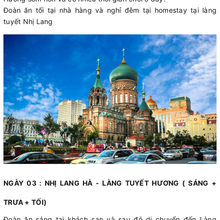
Đoàn ăn tối tại nhà hàng và nghỉ đêm tại homestay tại làng
tuyết Nhị Lang
NGÀY 03 : NHỊ LANG HÀ - LÀNG TUYẾT HƯƠNG ( SÁNG +
TRƯA + TỐI)
Đoàn ăn sáng tại khách sạn và sau đó di chuyển đến Làng