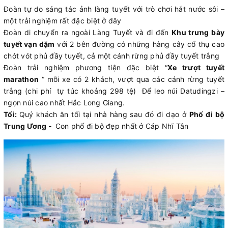
Đoàn tự do sáng tác ảnh làng tuyết với trò chơi hắt nước sôi –
một trải nghiệm rất đặc biệt ở đây
Đoàn di chuyển ra ngoài Làng Tuyết và đi đến
Khu trưng bày
tuyết vạn dặm
với 2 bên đường có những hàng cây cổ thụ cao
chót vót phủ đầy tuyết, cả một cánh rừng phủ đầy tuyết trắng
Đoàn trải nghiệm phương tiện đặc biệt “
Xe trượt tuyết
marathon
“ mỗi xe có 2 khách, vượt qua các cánh rừng tuyết
trắng (chi phí tự túc khoảng 298 tệ) Để leo núi Datudingzi –
ngọn núi cao nhất Hắc Long Giang.
Tối:
Quý khách ăn tối tại nhà hàng sau đó đi dạo ở
Phố đi bộ
Trung Ương -
Con phố đi bộ đẹp nhất ở Cáp Nhĩ Tân