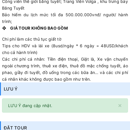
Công viên thế giới băng tuyết; Trang Viên Volga , khu trưng bày
Băng Tuyết
Bảo hiểm du lịch mức tối đa 500.000.000vnđ/ người/ hành
trình;
❖ GIÁ TOUR KHÔNG BAO GỒM
Chi phí làm các thủ tục giất tờ
Tips cho HDV và lái xe (8usd/ngày * 6 ngày = 48USD/khách
cho cả hành trình)
Các chi phí cá nhân: Tiền điện thoại, Giặt là, Xe vận chuyển
ngoài chương trình, thuê xe điện, thuê đồ mặc chống tuyết, áo
phao, giầy đi tuyết, đồ uống trong các bữa ăn… và các chi phí
cá nhân khác không được bao gồm như trên.
LƯU Ý
×
LƯU Ý đang cập nhật.
ĐẶT TOUR