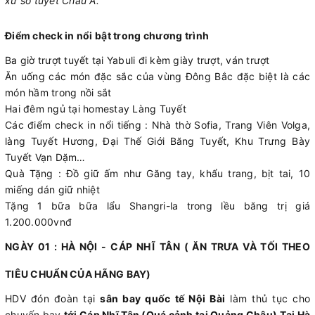
xứ sở tuyết Châu Á.
Điểm check in nổi bật trong chương trình
Ba giờ trượt tuyết tại Yabuli đi kèm giày trượt, ván trượt
Ăn uống các món đặc sắc của vùng Đông Bắc đặc biệt là các
món hầm trong nồi sắt
Hai đêm ngủ tại homestay Làng Tuyết
Các điểm check in nổi tiếng : Nhà thờ Sofia, Trang Viên Volga,
làng Tuyết Hương, Đại Thế Giới Băng Tuyết, Khu Trưng Bày
Tuyết Vạn Dặm…
Quà Tặng : Đồ giữ ấm như Găng tay, khẩu trang, bịt tai, 10
miếng dán giữ nhiệt
Tặng 1 bữa bữa lẩu Shangri-la trong lều băng trị giá
1.200.000vnđ
NGÀY 01 : HÀ NỘI - CÁP NHĨ TÂN ( ĂN TRƯA VÀ TỐI THEO
TIÊU CHUẨN CỦA HÃNG BAY)
HDV đón đoàn tại
sân bay quốc tế Nội Bài
làm thủ tục cho
chuyến bay
tới Cáp Nhĩ Tân (Quá cảnh tại Quảng Châu)
Tại Hà