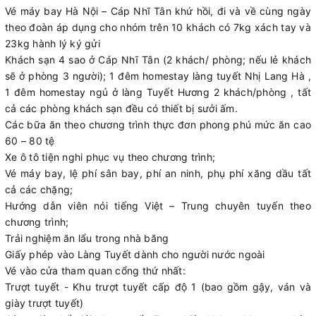
Vé máy bay Hà Nội – Cáp Nhĩ Tân khứ hồi, đi và về cùng ngày
theo đoàn áp dụng cho nhóm trên 10 khách có 7kg xách tay và
23kg hành lý ký gửi
Khách sạn 4 sao ở Cáp Nhĩ Tân (2 khách/ phòng; nếu lẻ khách
sẽ ở phòng 3 người); 1 đêm homestay làng tuyết Nhị Lang Hà ,
1 đêm homestay ngủ ở làng Tuyết Hương 2 khách/phòng , tất
cả các phòng khách sạn đều có thiết bị sưởi ấm.
Các bữa ăn theo chương trình thực đơn phong phú mức ăn cao
60 – 80 tệ
Xe ô tô tiện nghi phục vụ theo chương trình;
Vé máy bay, lệ phí sân bay, phí an ninh, phụ phí xăng dầu tất
cả các chặng;
Hướng dẫn viên nói tiếng Việt – Trung chuyên tuyến theo
chương trình;
Trải nghiệm ăn lẩu trong nhà băng
Giấy phép vào Làng Tuyết dành cho người nước ngoài
Vé vào cửa tham quan cổng thứ nhất:
Trượt tuyết - Khu trượt tuyết cấp độ 1 (bao gồm gậy, ván và
giày trượt tuyết)