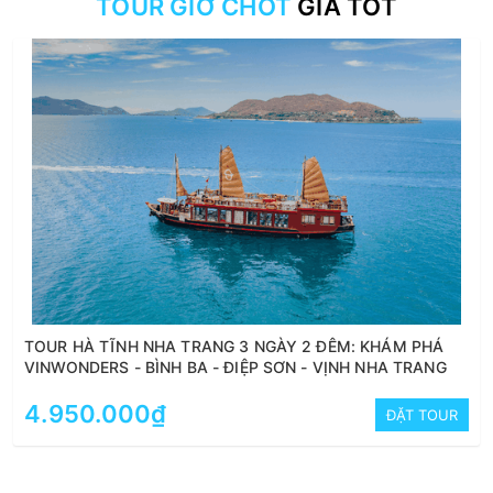
TOUR GIỜ CHÓT
GIÁ TỐT
TOUR HÀ TĨNH NHA TRANG 3 NGÀY 2 ĐÊM: KHÁM PHÁ
VINWONDERS - BÌNH BA - ĐIỆP SƠN - VỊNH NHA TRANG
4.950.000₫
ĐẶT TOUR