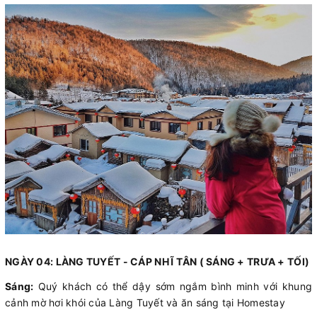
NGÀY 04: LÀNG TUYẾT - CÁP NHĨ TÂN ( SÁNG + TRƯA + TỐI)
Sáng:
Quý khách có thể dậy sớm ngắm bình minh với khung
cảnh mờ hơi khói của Làng Tuyết và ăn sáng tại Homestay