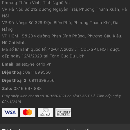
Phường Thành Vinh, Tỉnh Nghệ An
VP Hà Nội: Số 212 đường Nguyễn Trãi, Phường Thanh Xuân, Hà
Nội
VP Đà Nẵng: Số 328 Điện Biên Phủ, Phường Thanh Khê, Đà
Nẵng
VP HCM : Số 204 đường Phan Đình Phùng, Phường Cầu Kiệu,
Hồ Chí Minh
Mã số lữ hành quốc tế: 42-017/2023 / TCDL-GP LHQT được
cấp ngày 12/4/2023 tại Tổng Cục Du Lịch
Email:
sales@hellotrip.vn
Điện thoại:
0911699556
Điện thoại 2:
0911699556
Zalo:
0816 697 888
Giấy phép kinh doanh số 3002201821 do sở KH&ĐT Hà Tĩnh cấp ngày
09/11/2018