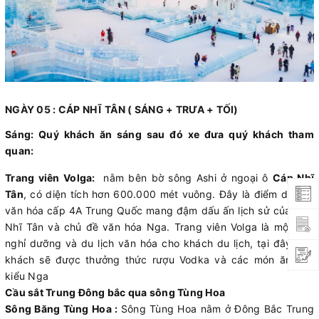
NGÀY 05 : CÁP NHĨ TÂN ( SÁNG + TRƯA + TỐI)
Sáng: Quý khách ăn sáng sau đó xe đưa quý khách tham
quan:
Trang viên Volga
:
nằm bên bờ sông Ashi ở ngoại ô
Cáp Nhĩ
Tân
, có diện tích hơn 600.000 mét vuông. Đây là điểm du lịch
văn hóa cấp 4A Trung Quốc mang đậm dấu ấn lịch sử của Cáp
Nhĩ Tân và chủ đề văn hóa Nga. Trang viên Volga là một khu
nghỉ dưỡng và du lịch văn hóa cho khách du lịch, tại đây quý
khách sẽ được thưởng thức rượu Vodka và các món ăn nhẹ
kiểu Nga
Cầu sắt Trung Đông bắc qua sông Tùng Hoa
Sông Băng Tùng Hoa :
Sông Tùng Hoa nằm ở Đông Bắc Trung