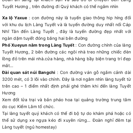
Tuyết Hương , trên đường đi Quý khách có thể ngắm nhìn
Xa lộ Yaxue
: con đường này là tuyến giao thông hip híng đối
với khu du lịch Làng Tuyết và là tuyến đường duy nhất nối Cáp
Nhĩ Tân đến Làng Tuyết , đây là tuyến đường đẹp nhất với
ngàn dặm tuyết đóng băng hai bên đường
Phố Xueyun nằm trong Làng Tuyết
: Con đường chính của làng
Tuyết Hương, 2 bên đường các ngôi nhà treo những chiếc đèn
lồng đỏ trên mái nhà.cửa hàng, nhà hàng bầy biện trang trí đẹp
mắt…
Đài quan sát núi Bangchi
: Con đường ván gỗ ngắm cảnh dài
3200 mét, có 3 lỗi vào chính. Đây là nơi ngắm nhìn làng tuyết từ
trên cao – 1 điểm nhất định phải ghé thăm khi đến làng Tuyết
Hương
Xem đốt lửa trại và bắn pháo hoa tại quảng trường trung tâm
do cục Kiểm Lâm tổ chức.
Tại làng tuyết quý khách có thể đi bộ tự do khám phá hoặc có
thể sử dụng xe ngựa kéo đi xuyên rừng… Đoàn nghỉ đêm tại
Làng tuyết (ngủ homestay)