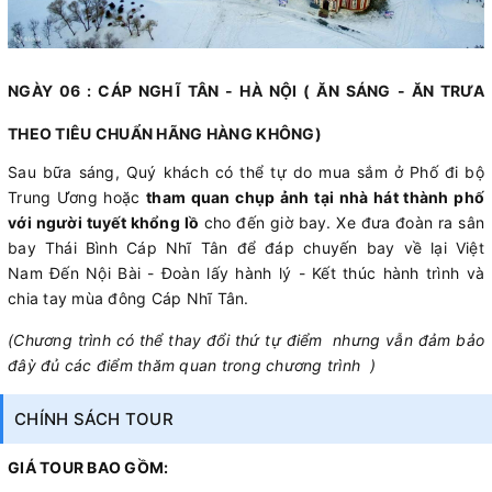
NGÀY 06 : CÁP NGHĨ TÂN - HÀ NỘI ( ĂN SÁNG - ĂN TRƯA
THEO TIÊU CHUẨN HÃNG HÀNG KHÔNG)
Sau bữa sáng, Quý khách có thể tự do mua sắm ở Phố đi bộ
Trung Ương hoặc
tham quan chụp ảnh tại nhà hát thành phố
với người tuyết khổng lồ
cho đến giờ bay. Xe đưa đoàn ra sân
bay Thái Bình Cáp Nhĩ Tân để đáp chuyến bay về lại Việt
Nam Đến Nội Bài - Đoàn lấy hành lý - Kết thúc hành trình và
chia tay mùa đông Cáp Nhĩ Tân.
(Chương trình có thể thay đổi thứ tự điểm nhưng vẫn đảm bảo
đâỳ đủ các điểm thăm quan trong chương trình )
CHÍNH SÁCH TOUR
GIÁ TOUR BAO GỒM: