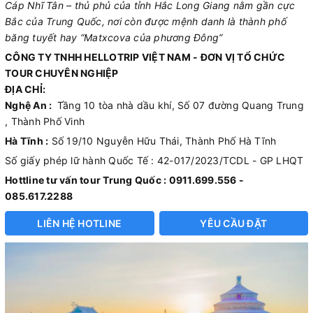
Cáp Nhĩ Tân – thủ phủ của tỉnh Hắc Long Giang nằm gần cực
Bắc của Trung Quốc, nơi còn được mệnh danh là thành phố
băng tuyết hay “Matxcova của phương Đông”
CÔNG TY TNHH HELLOTRIP VIỆT NAM - ĐƠN VỊ TỔ CHỨC
TOUR CHUYÊN NGHIỆP
ĐỊA CHỈ:
Nghệ An :
Tầng 10 tòa nhà dầu khí, Số 07 đường Quang Trung
, Thành Phố Vinh
Hà Tĩnh :
Số 19/10 Nguyễn Hữu Thái, Thành Phố Hà Tĩnh
Số giấy phép lữ hành Quốc Tế : 42-017/2023/TCDL - GP LHQT
Hottline tư vấn tour Trung Quốc : 0911.699.556 -
085.617.2288
LIÊN HỆ HOTLINE
YÊU CẦU ĐẶT