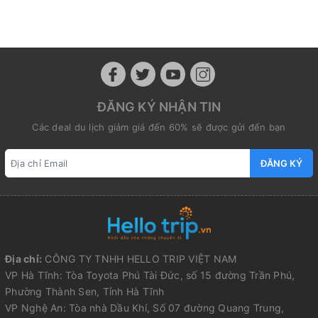
ĐĂNG KÝ NHẬN TIN
Các deal du lịch giảm giá đến 60% sẽ được gửi đến bạn
ĐĂNG KÝ
Địa chỉ:
CÔNG TY TNHH HELLO TRIP VIỆT NAM
VP Hà Tĩnh: Tòa Toyota Phú Tài Đức, số 15 đường Trần Phú,
Phường Thành Sen, Tỉnh Hà Tĩnh
VP Nghệ An: Tòa nhà Dầu Khí, Số 07 đường Quang Trung,