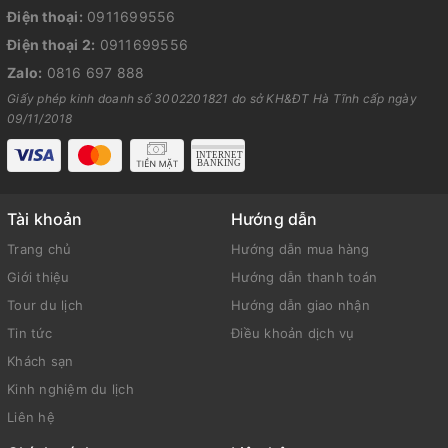
Điện thoại:
0911699556
Điện thoại 2:
0911699556
Zalo:
0816 697 888
Giấy phép kinh doanh số 3002201821 do sở KH&ĐT Hà Tĩnh cấp ngày
09/11/2018
Tài khoản
Hướng dẫn
Trang chủ
Hướng dẫn mua hàng
Giới thiệu
Hướng dẫn thanh toán
Tour du lịch
Hướng dẫn giao nhận
Tin tức
Điều khoản dịch vụ
Khách sạn
Kinh nghiệm du lịch
Liên hệ