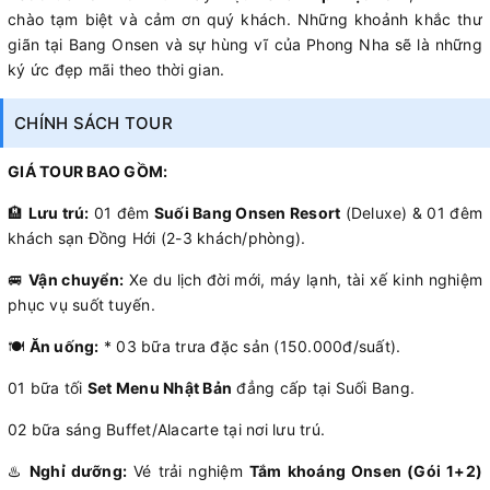
chào tạm biệt và cảm ơn quý khách. Những khoảnh khắc thư
giãn tại Bang Onsen và sự hùng vĩ của Phong Nha sẽ là những
ký ức đẹp mãi theo thời gian.
CHÍNH SÁCH TOUR
GIÁ TOUR BAO GỒM:
🏨
Lưu trú:
01 đêm
Suối Bang Onsen Resort
(Deluxe) & 01 đêm
khách sạn Đồng Hới (2-3 khách/phòng).
🚐
Vận chuyển:
Xe du lịch đời mới, máy lạnh, tài xế kinh nghiệm
phục vụ suốt tuyến.
🍽️
Ăn uống:
* 03 bữa trưa đặc sản (150.000đ/suất).
01 bữa tối
Set Menu Nhật Bản
đẳng cấp tại Suối Bang.
02 bữa sáng Buffet/Alacarte tại nơi lưu trú.
♨️
Nghỉ dưỡng:
Vé trải nghiệm
Tắm khoáng Onsen (Gói 1+2)