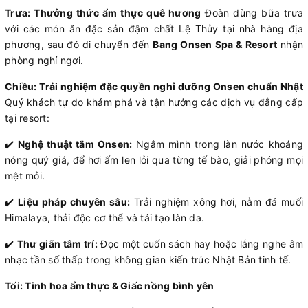
Trưa: Thưởng thức ẩm thực quê hương
Đoàn dùng bữa trưa
với các món ăn đặc sản đậm chất Lệ Thủy tại nhà hàng địa
phương, sau đó di chuyển đến
Bang Onsen Spa & Resort
nhận
phòng nghỉ ngơi.
Chiều: Trải nghiệm đặc quyền nghỉ dưỡng Onsen chuẩn Nhật
Quý khách tự do khám phá và tận hưởng các dịch vụ đẳng cấp
tại resort:
✔️
Nghệ thuật tắm Onsen:
Ngâm mình trong làn nước khoáng
nóng quý giá, để hơi ấm len lỏi qua từng tế bào, giải phóng mọi
mệt mỏi.
✔️
Liệu pháp chuyên sâu:
Trải nghiệm xông hơi, nằm đá muối
Himalaya, thải độc cơ thể và tái tạo làn da.
✔️
Thư giãn tâm trí:
Đọc một cuốn sách hay hoặc lắng nghe âm
nhạc tần số thấp trong không gian kiến trúc Nhật Bản tinh tế.
Tối: Tinh hoa ẩm thực & Giấc nồng bình yên