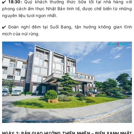
✔️
18:30:
Quý khách thưởng thức bữa tối tại nhà hàng với
phong cách ẩm thực Nhật Bản tinh tế, được chế biến từ những
nguyên liệu tươi ngon nhất.
✔️ Đoàn nghỉ đêm tại Suối Bang, tận hưởng không gian tĩnh
mịch của núi rừng.
NGÀY 2: BẢN GIAO HƯỞNG THIÊN NHIÊN – BIỂN XANH NHẬT