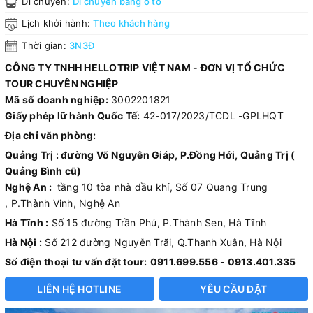
Di chuyển:
Di chuyển bằng ô tô
Lịch khởi hành:
Theo khách hàng
Thời gian:
3N3Đ
CÔNG TY TNHH HELLOTRIP VIỆT NAM - ĐƠN VỊ TỔ CHỨC
TOUR CHUYÊN NGHIỆP
Mã số doanh nghiệp:
3002201821
Giấy phép lữ hành Quốc Tế:
42-017/2023/TCDL -GPLHQT
Địa chỉ văn phòng:
Quảng Trị : đường Võ Nguyên Giáp, P.Đồng Hới, Quảng Trị (
Quảng Bình cũ)
Nghệ An :
tầng 10 tòa nhà dầu khí, Số 07 Quang Trung
, P.Thành Vinh, Nghệ An
Hà Tĩnh :
Số 15 đường Trần Phú, P.Thành Sen, Hà Tĩnh
Hà Nội :
Số 212 đường Nguyễn Trãi, Q.Thanh Xuân, Hà Nội
Số điện thoại tư vấn đặt tour:
0911.699.556 - 0913.401.335
LIÊN HỆ HOTLINE
YÊU CẦU ĐẶT