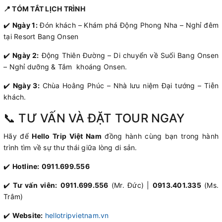
📍 TÓM TẮT LỊCH TRÌNH
✔️
Ngày 1:
Đón khách – Khám phá Động Phong Nha – Nghỉ đêm
tại Resort Bang Onsen
✔️
Ngày 2:
Động Thiên Đường – Di chuyển về Suối Bang Onsen
– Nghỉ dưỡng & Tắm khoáng Onsen.
✔️
Ngày 3:
Chùa Hoằng Phúc – Nhà lưu niệm Đại tướng – Tiễn
khách.
📞 TƯ VẤN VÀ ĐẶT TOUR NGAY
Hãy để
Hello Trip Việt Nam
đồng hành cùng bạn trong hành
trình tìm về sự thư thái giữa lòng di sản.
✔️
Hotline:
0911.699.556
✔️
Tư vấn viên:
0911.699.556
(Mr. Đức) |
0913.401.335
(Ms.
Trâm)
✔️
Website:
hellotripvietnam.vn