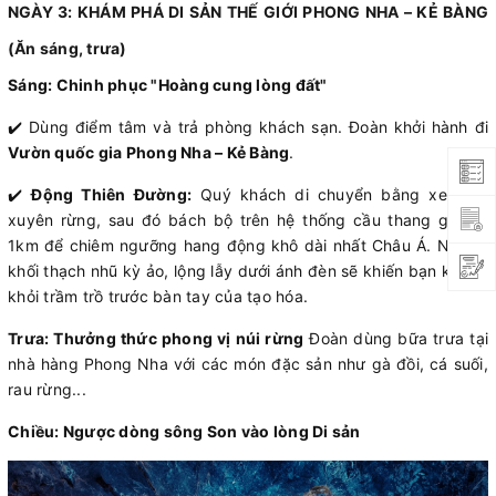
NGÀY 3: KHÁM PHÁ DI SẢN THẾ GIỚI PHONG NHA – KẺ BÀNG
(Ăn sáng, trưa)
Sáng: Chinh phục "Hoàng cung lòng đất"
✔️ Dùng điểm tâm và trả phòng khách sạn. Đoàn khởi hành đi
Vườn quốc gia Phong Nha – Kẻ Bàng
.
✔️
Động Thiên Đường:
Quý khách di chuyển bằng xe điện
xuyên rừng, sau đó bách bộ trên hệ thống cầu thang gỗ dài
1km để chiêm ngưỡng hang động khô dài nhất Châu Á. Những
khối thạch nhũ kỳ ảo, lộng lẫy dưới ánh đèn sẽ khiến bạn không
khỏi trầm trồ trước bàn tay của tạo hóa.
Trưa: Thưởng thức phong vị núi rừng
Đoàn dùng bữa trưa tại
nhà hàng Phong Nha với các món đặc sản như gà đồi, cá suối,
rau rừng...
Chiều: Ngược dòng sông Son vào lòng Di sản