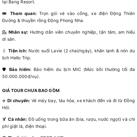
tại Bang Resort.
🎟️
Tham quan:
Trọn gói vé vào cổng, xe điện Động Thiên
Đường & thuyền rồng Động Phong Nha.
💁
Nhân sự:
Hướng dẫn viên chuyên nghiệp, tận tâm, am hiểu
di sản.
💧
Tiện ích:
Nước suối Lavie (2 chai/ngày), khăn lạnh & nón du
lịch Hello Trip.
🛡️
Bảo hiểm:
Bảo hiểm du lịch MIC (Mức bồi thường tối đa
50.000.000đ/vụ).
GIÁ TOUR CHƯA BAO GỒM
✈️
Di chuyển:
Vé máy bay, tàu hỏa, xe khách đến và đi từ Đồng
Hới.
🍹
Cá nhân:
Đồ uống trong bữa ăn (bia, rượu, nước ngọt) và chi
phí giặt là, điện thoại.