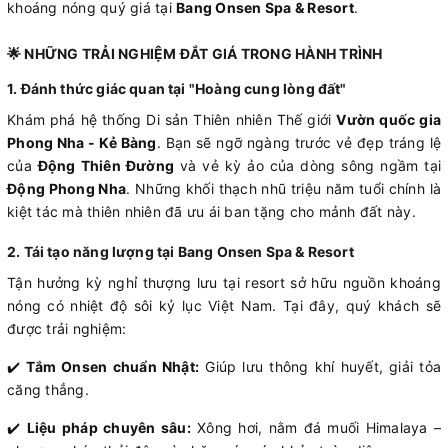
khoáng nóng quý giá tại
Bang Onsen Spa & Resort
.
🌟 NHỮNG TRẢI NGHIỆM ĐẮT GIÁ TRONG HÀNH TRÌNH
1. Đánh thức giác quan tại "Hoàng cung lòng đất"
Khám phá hệ thống Di sản Thiên nhiên Thế giới
Vườn quốc gia
Phong Nha - Kẻ Bàng
. Bạn sẽ ngỡ ngàng trước vẻ đẹp tráng lệ
của
Động Thiên Đường
và vẻ kỳ ảo của dòng sông ngầm tại
Động Phong Nha
. Những khối thạch nhũ triệu năm tuổi chính là
kiệt tác mà thiên nhiên đã ưu ái ban tặng cho mảnh đất này.
2. Tái tạo năng lượng tại Bang Onsen Spa & Resort
Tận hưởng kỳ nghỉ thượng lưu tại resort sở hữu nguồn khoáng
nóng có nhiệt độ sôi kỷ lục Việt Nam. Tại đây, quý khách sẽ
được trải nghiệm:
✔️
Tắm Onsen chuẩn Nhật:
Giúp lưu thông khí huyết, giải tỏa
căng thẳng.
✔️
Liệu pháp chuyên sâu:
Xông hơi, nằm đá muối Himalaya –