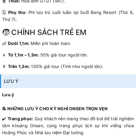
🧧
Thuế:
Hóa đơn GTGT (VAT).
🗓️
Phụ thu:
Phí lưu trú cuối tuần tại Suối Bang Resort (Thứ 6,
Thứ 7).
🧒 CHÍNH SÁCH TRẺ EM
👶
Dưới 1,1m:
Miễn phí hoàn toàn.
👦
Từ 1,1m – 1,3m:
50% giá tour người lớn.
👨
Trên 1,3m:
100% giá tour (Tính như người lớn).
LƯU Ý
Lưu ý
📝 NHỮNG LƯU Ý CHO KỲ NGHỈ ONSEN TRỌN VẸN
✔️
Trang phục:
Quý khách nên mang theo đồ bơi để trải nghiệm
tắm khoáng Onsen, cùng trang phục lịch sự khi viếng chùa
Hoằng Phúc và Nhà lưu niệm Đại tướng.