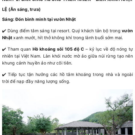
LỆ (Ăn sáng, trưa)
Sáng: Đón bình minh tại vườn Nhật
✔️ Dùng điểm tâm sáng tại resort. Quý khách tản bộ trong
vườn
Nhật
xanh mướt, hít thở không khí trong lành buổi sớm mai.
✔️ Tham quan
Hồ khoáng sôi 105 độ C
– kỷ lục về độ nóng tự
nhiên tại Việt Nam. Làn khói nước mờ ảo giữa núi rừng tạo nên
khung cảnh huyền ảo như cõi tiên.
✔️ Tiếp tục tận hưởng các hồ tắm khoáng trong nhà và ngoài
trời để nạp đầy năng lượng sống.