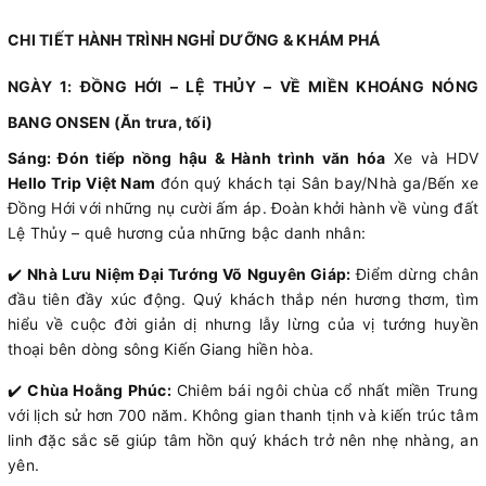
CHI TIẾT HÀNH TRÌNH NGHỈ DƯỠNG & KHÁM PHÁ
NGÀY 1: ĐỒNG HỚI – LỆ THỦY – VỀ MIỀN KHOÁNG NÓNG
BANG ONSEN (Ăn trưa, tối)
Sáng: Đón tiếp nồng hậu & Hành trình văn hóa
Xe và HDV
Hello Trip Việt Nam
đón quý khách tại Sân bay/Nhà ga/Bến xe
Đồng Hới với những nụ cười ấm áp. Đoàn khởi hành về vùng đất
Lệ Thủy – quê hương của những bậc danh nhân:
✔️
Nhà Lưu Niệm Đại Tướng Võ Nguyên Giáp:
Điểm dừng chân
đầu tiên đầy xúc động. Quý khách thắp nén hương thơm, tìm
hiểu về cuộc đời giản dị nhưng lẫy lừng của vị tướng huyền
thoại bên dòng sông Kiến Giang hiền hòa.
✔️
Chùa Hoằng Phúc:
Chiêm bái ngôi chùa cổ nhất miền Trung
với lịch sử hơn 700 năm. Không gian thanh tịnh và kiến trúc tâm
linh đặc sắc sẽ giúp tâm hồn quý khách trở nên nhẹ nhàng, an
yên.