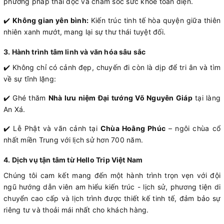
phương pháp thải độc và chăm sóc sức khỏe toàn diện.
✔️
Không gian yên bình:
Kiến trúc tinh tế hòa quyện giữa thiên
nhiên xanh mướt, mang lại sự thư thái tuyệt đối.
3. Hành trình tâm linh và văn hóa sâu sắc
✔️ Không chỉ có cảnh đẹp, chuyến đi còn là dịp để tri ân và tìm
về sự tĩnh lặng:
✔️ Ghé thăm
Nhà lưu niệm Đại tướng Võ Nguyên Giáp
tại làng
An Xá.
✔️ Lễ Phật và vãn cảnh tại
Chùa Hoằng Phúc
– ngôi chùa cổ
nhất miền Trung với lịch sử hơn 700 năm.
4. Dịch vụ tận tâm từ Hello Trip Việt Nam
Chúng tôi cam kết mang đến một hành trình trọn vẹn với đội
ngũ hướng dẫn viên am hiểu kiến trúc - lịch sử, phương tiện di
chuyển cao cấp và lịch trình được thiết kế tinh tế, đảm bảo sự
riêng tư và thoải mái nhất cho khách hàng.