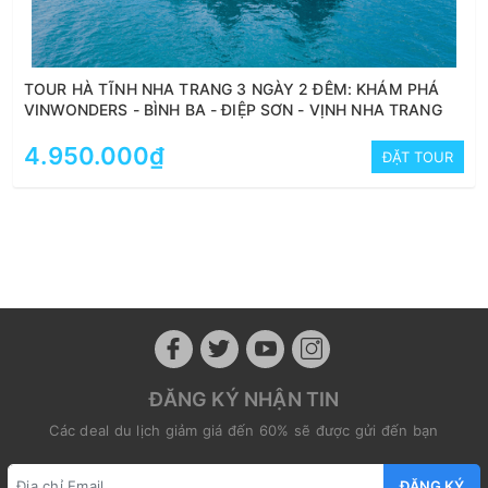
TOUR HÀ TĨNH NHA TRANG 3 NGÀY 2 ĐÊM: KHÁM PHÁ
VINWONDERS - BÌNH BA - ĐIỆP SƠN - VỊNH NHA TRANG
4.950.000₫
ĐẶT TOUR
ĐĂNG KÝ NHẬN TIN
Các deal du lịch giảm giá đến 60% sẽ được gửi đến bạn
ĐĂNG KÝ