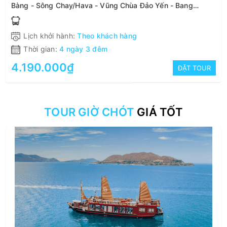
Bàng - Sông Chay/Hava - Vũng Chùa Đảo Yến - Bang
Onsen
Lịch khởi hành:
Theo khách hàng
Thời gian:
4 ngày 3 đêm
4.190.000₫
ĐẶT TOUR
TOUR GIỜ CHÓT
GIÁ TỐT