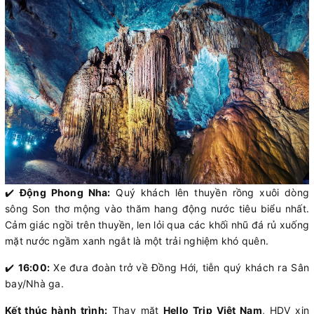
✔️
Động Phong Nha:
Quý khách lên thuyền rồng xuôi dòng
sông Son thơ mộng vào thăm hang động nước tiêu biểu nhất.
Cảm giác ngồi trên thuyền, len lỏi qua các khối nhũ đá rủ xuống
mặt nước ngầm xanh ngắt là một trải nghiệm khó quên.
✔️
16:00:
Xe đưa đoàn trở về Đồng Hới, tiễn quý khách ra Sân
bay/Nhà ga.
Kết thúc hành trình:
Thay mặt
Hello Trip Việt Nam
, HDV xin