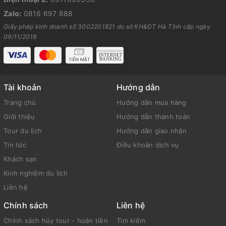
Zalo:
0816 697 888
Giấy phép kinh doanh số 3002201821 do sở KH&ĐT Hà Tĩnh cấp ngày
09/11/2018
Tài khoản
Hướng dẫn
Trang chủ
Hướng dẫn mua hàng
Giới thiệu
Hướng dẫn thanh toán
Tour du lịch
Hướng dẫn giao nhận
Tin tức
Điều khoản dịch vụ
Khách sạn
Kinh nghiệm du lịch
Liên hệ
Chính sách
Liên hệ
Chính sách hủy tour - hoàn tiền
Tìm kiếm