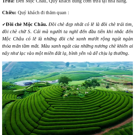
Trưa:
Đến Mộc Châu, Quý khách dùng cơm trưa tại nhà hàng.
Chiều:
Quý khách đi thăm quan :
✔
Đồi chè Mộc Châu.
Đồi chè đẹp nhất có lẽ là đồi chè trái tim,
đồi chè chữ S. Cái mà người ta nghĩ đến đầu tiên khi nhắc đến
Mộc Châu có lẽ là những đồi chè xanh mướt rộng ngút ngàn
thỏa mãn tầm mắt. Màu xanh ngát của những nương chè khiến ai
nấy như lạc vào một miền đất lạ, bình yên và dễ chịu lạ thường.