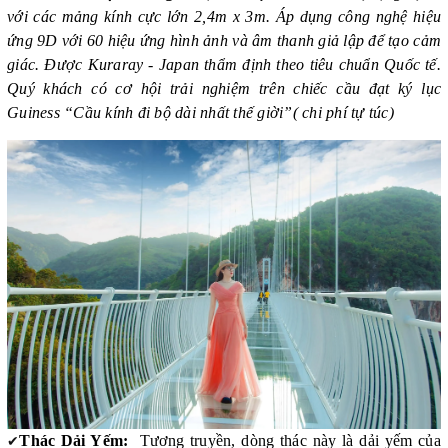
với các mảng kính cực lớn 2,4m x 3m. Áp dụng công nghệ hiệu
ứng 9D với 60 hiệu ứng hình ảnh và âm thanh giả lập để tạo cảm
giác. Được Kuraray - Japan thẩm định theo tiêu chuẩn Quốc tế.
Quý khách có cơ hội trải nghiệm trên chiếc cầu đạt ký lục
Guiness “Cầu kính đi bộ dài nhất thế giời”( chi phí tự túc)
✔
Thác Dải Yếm:
Tương truyền, dòng thác này là dải yếm của