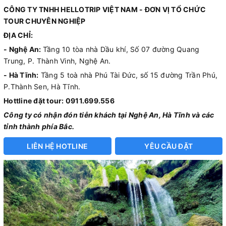
CÔNG TY TNHH HELLOTRIP VIỆT NAM - ĐƠN VỊ TỔ CHỨC
TOUR CHUYÊN NGHIỆP
ĐỊA CHỈ:
- Nghệ An:
Tầng 10 tòa nhà Dầu khí, Số 07 đường Quang
Trung, P. Thành Vinh, Nghệ An.
- Hà Tĩnh:
Tầng 5 toà nhà Phú Tài Đức, số 15 đường Trần Phú,
P.Thành Sen, Hà Tĩnh.
Hottline đặt tour: 0911.699.556
Công ty có nhận đón tiễn khách tại Nghệ An, Hà Tĩnh và các
tỉnh thành phía Bắc.
LIÊN HỆ HOTLINE
YÊU CẦU ĐẶT