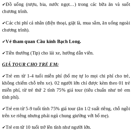
✔
Đồ uống (rượu, bia, nước ngọt…) trong các bữa ăn và suốt
chương trình.
✔
Các chi phí cá nhân (điện thoại, giặt là, mua sắm, ăn uống ngoài
chương trình).
✔
Vé tham quan Cầu kính Bạch Long.
✔
Tiền thưởng (Tip) cho lái xe, hướng dẫn viên.
GIÁ TOUR CHO TRẺ EM:
✔
Trẻ em từ 1-4 tuổi miễn phí (bố mẹ tự lo mọi chi phí cho trẻ,
không chiếm chỗ trên xe). 02 người lớn chỉ được kèm theo 01 trẻ
miễn phí, từ trẻ thứ 2 tính 75% giá tour (tiêu chuẩn như trẻ em
tính phí).
✔
Trẻ em từ 5-9 tuổi tính 75% giá tour (ăn 1/2 suất riêng, chỗ ngồi
trên xe riêng nhưng phải ngủ chung giường với bố mẹ).
✔
Trẻ em từ 10 tuổi trở lên tính như người lớn.