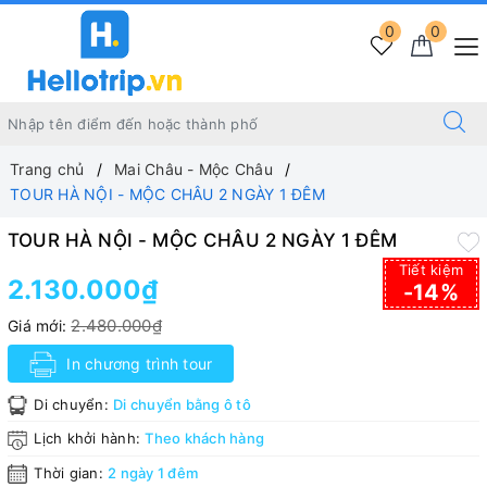
0
0
Trang chủ
Mai Châu - Mộc Châu
TOUR HÀ NỘI - MỘC CHÂU 2 NGÀY 1 ĐÊM
TOUR HÀ NỘI - MỘC CHÂU 2 NGÀY 1 ĐÊM
Tiết kiệm
2.130.000₫
-14%
2.480.000₫
Giá mới:
In chương trình tour
Di chuyển:
Di chuyển bằng ô tô
Lịch khởi hành:
Theo khách hàng
Thời gian:
2 ngày 1 đêm