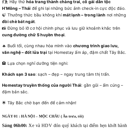
💃🕺 Hãy thử
hóa trang thành chàng trai, cô gái dân tộc
H’Mông – Thái
để ghi lại những bức ảnh check-in cực độc đáo.
🍃 Thưởng thức bầu không khí
mát lạnh – trong lành
nơi những
đồi chè bát ngát
.
📸 Đừng bỏ lỡ cơ hội chinh phục và lưu giữ khoảnh khắc trên
cung đường chữ S huyền thoại
.
🔥 Buổi tối, cùng nhau hòa mình vào
chương trình giao lưu,
văn nghệ – đốt lửa trại
tại Homestay ấm áp, đậm chất Tây Bắc.
🏨 Lựa chọn nghỉ dưỡng tiện nghi:
Khách sạn 3 sao
: sạch – đẹp – ngay trung tâm thị trấn.
Homestay truyền thống của người Thái
: gần gũi – ấm cúng –
đậm bản sắc.
🌟 Tây Bắc chờ bạn đến để cảm nhận!
NGÀY 01 : HÀ NỘI – MỘC CHÂU ( Ăn trưa, tối)
Sáng 06h00:
Xe và HDV đón quý khách tại điểm hẹn khởi hành