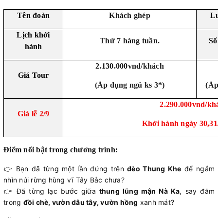
Tên đoàn
Khách ghép
Lư
Lịch khởi
Thứ 7 hàng tuần.
Số
hành
2.130.000vnd/khách
Giá Tour
(Áp dụng ngủ ks 3*)
(Áp
2.290.000vnd/kh
Giá lễ 2/9
Khởi hành ngày 30,31/
Điểm nổi bật trong chương trình:
👉 Bạn đã từng một lần đứng trên
đèo Thung Khe
để ngắm
nhìn núi rừng hùng vĩ Tây Bắc chưa?
👉 Đã từng lạc bước giữa
thung lũng mận Nà Ka
, say đắm
trong
đồi chè, vườn dâu tây, vườn hồng
xanh mát?